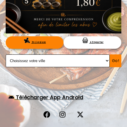
VOS AVIS
MENTIONS LÉGALES
C.G.V
RÉSERVATION
En Livraison
A Emporter
Go!
Télécharger App Android