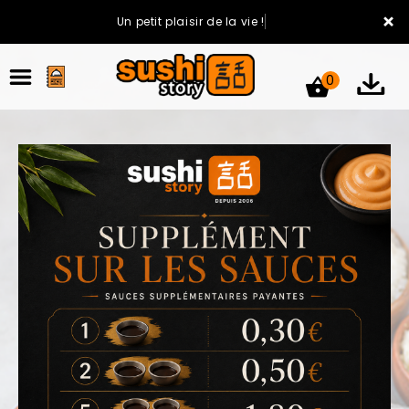
×
Un petit plaisir de la vie !
0
ACCUEIL
LA CARTE
VOTRE COMPTE
NOTRE RESTAURANT