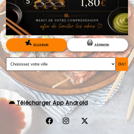
VOS AVIS
MENTIONS LÉGALES
C.G.V
RÉSERVATION
En Livraison
A Emporter
Go!
Télécharger App Android