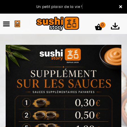
×
Un petit plaisir de la vie !
0
ACCUEIL
LA CARTE
VOTRE COMPTE
NOTRE RESTAURANT