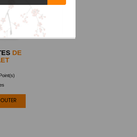
TES
DE
LET
oint(s)
ces
JOUTER