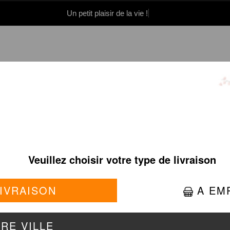
Un petit plaisir de la vie !
0 86 05 06
Se connecter / S'inscrire
CHETTES YAKITORI