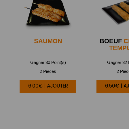
SAUMON
BOEUF
C
TEMP
Gagner 30 Point(s)
Gagner 32 P
2 Pièces
2 Piè
6.00€ | AJOUTER
6.50€ | A