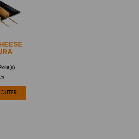
HEESE
URA
oint(s)
ces
JOUTER