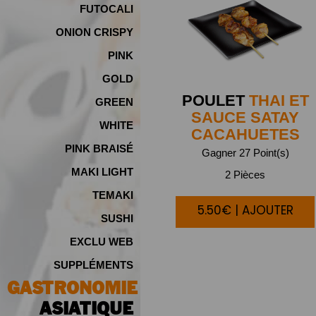
FUTOCALI
ONION CRISPY
PINK
GOLD
POULET
THAI ET
GREEN
SAUCE SATAY
WHITE
CACAHUETES
PINK BRAISÉ
Gagner 27 Point(s)
MAKI LIGHT
2 Pièces
TEMAKI
5.50€ | AJOUTER
SUSHI
EXCLU WEB
SUPPLÉMENTS
GASTRONOMIE
ASIATIQUE