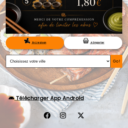
VOS AVIS
MENTIONS LÉGALES
C.G.V
RÉSERVATION
En Livraison
A Emporter
Go!
Télécharger App Android