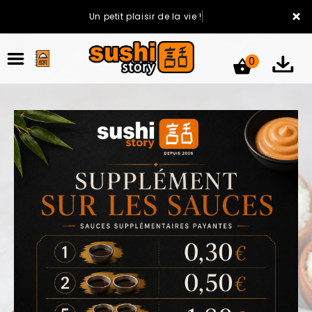
×
Un petit plaisir de la vie !
0
ACCUEIL
LA CARTE
VOTRE COMPTE
NOTRE RESTAURANT