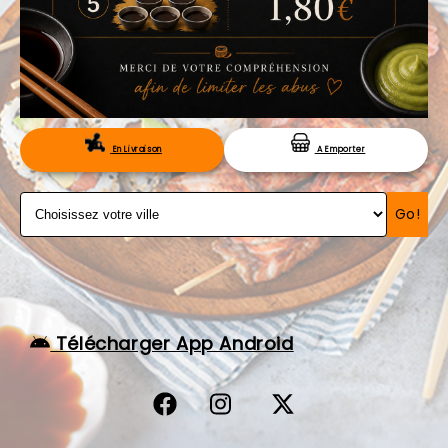
VOS AVIS
MENTIONS LÉGALES
C.G.V
RÉSERVATION
En Livraison
A Emporter
Go!
Télécharger App Android