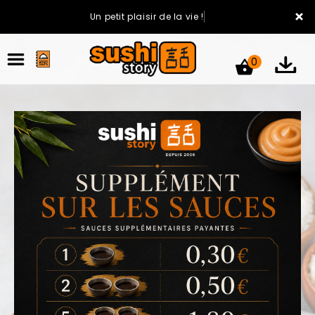
×
Un petit plaisir de la vie !
0
ACCUEIL
LA CARTE
VOTRE COMPTE
NOTRE RESTAURANT