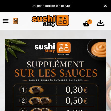
×
Un petit plaisir de la vie !
0
ACCUEIL
LA CARTE
VOTRE COMPTE
NOTRE RESTAURANT