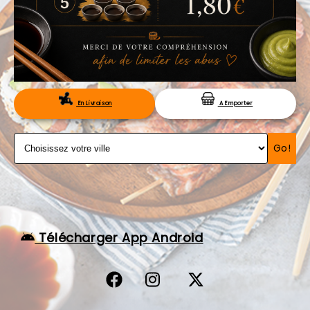
VOS AVIS
MENTIONS LÉGALES
C.G.V
RÉSERVATION
En Livraison
A Emporter
Go!
Télécharger App Android