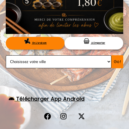
VOS AVIS
MENTIONS LÉGALES
C.G.V
RÉSERVATION
En Livraison
A Emporter
Go!
Télécharger App Android