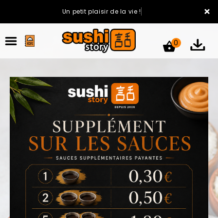
×
Un petit plaisir de la vie !
0
ACCUEIL
LA CARTE
VOTRE COMPTE
NOTRE RESTAURANT