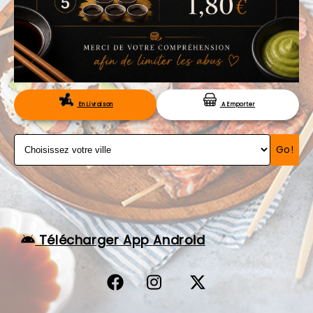
VOS AVIS
MENTIONS LÉGALES
C.G.V
RÉSERVATION
En Livraison
A Emporter
Go!
Télécharger App Android