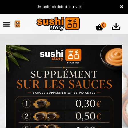
×
Un petit plaisir de la vie !
0
ACCUEIL
LA CARTE
VOTRE COMPTE
NOTRE RESTAURANT