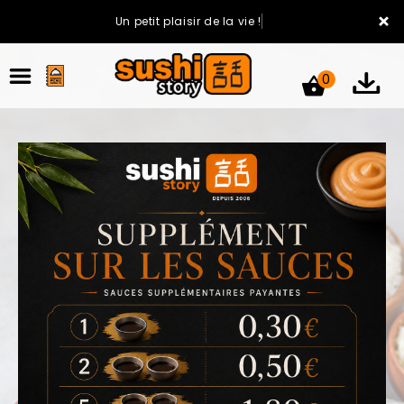
×
Un petit plaisir de la vie !
0
ACCUEIL
LA CARTE
VOTRE COMPTE
NOTRE RESTAURANT