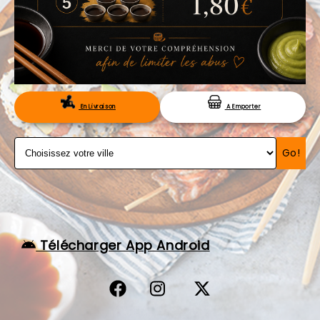
VOS AVIS
MENTIONS LÉGALES
C.G.V
RÉSERVATION
En Livraison
A Emporter
Go!
Télécharger App Android