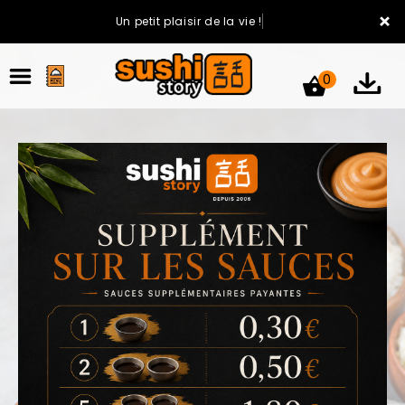
×
Un petit plaisir de la vie !
0
ACCUEIL
LA CARTE
VOTRE COMPTE
NOTRE RESTAURANT