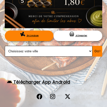
VOS AVIS
MENTIONS LÉGALES
C.G.V
RÉSERVATION
En Livraison
A Emporter
Go!
Télécharger App Android