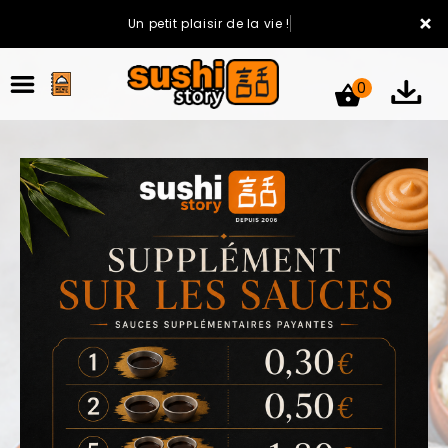
×
Un petit plaisir de la vie !
0
ACCUEIL
LA CARTE
VOTRE COMPTE
NOTRE RESTAURANT