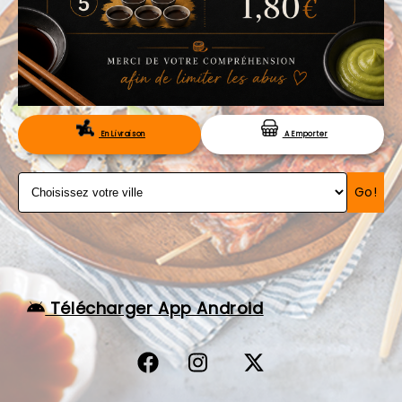
VOS AVIS
MENTIONS LÉGALES
C.G.V
RÉSERVATION
En Livraison
A Emporter
Go!
Télécharger App Android