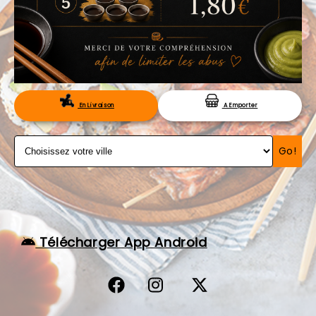
VOS AVIS
MENTIONS LÉGALES
C.G.V
RÉSERVATION
En Livraison
A Emporter
Go!
Télécharger App Android