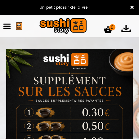
×
Un petit plaisir de la vie !
0
ACCUEIL
LA CARTE
VOTRE COMPTE
NOTRE RESTAURANT