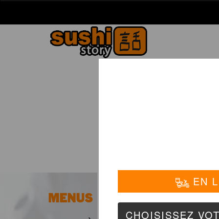
La Carte
01 6
N
MENUS