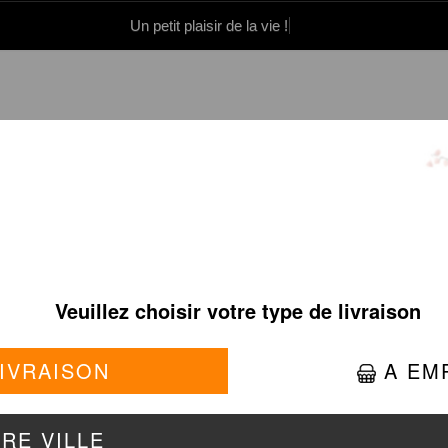
Un petit plaisir de la vie !
0 86 05 06
Se connecter / S'inscrire
OUILLES/PAD THAÏ