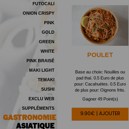
FUTOCALI
ONION CRISPY
PINK
GOLD
GREEN
WHITE
POULET
PINK BRAISÉ
MAKI LIGHT
Base au choix: Nouilles ou
pad thaï. 0.5 Euro de plus
TEMAKI
pour: Cacahuètes. 0.5 Euro
SUSHI
de plus pour: Oignons frits.
EXCLU WEB
Gagner 49 Point(s)
SUPPLÉMENTS
9.90€ | AJOUTER
GASTRONOMIE
ASIATIQUE