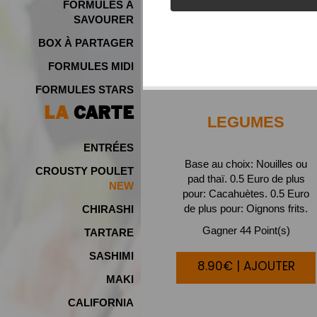
FORMULES À
SAVOURER
BOX À PARTAGER
FORMULES MIDI
FORMULES STARS
LA
CARTE
LEGUMES
ENTRÉES
Base au choix: Nouilles ou
CROUSTY POULET
pad thaï. 0.5 Euro de plus
NEW
pour: Cacahuètes. 0.5 Euro
de plus pour: Oignons frits.
CHIRASHI
Gagner 44 Point(s)
TARTARE
SASHIMI
8.90€ | AJOUTER
MAKI
CALIFORNIA