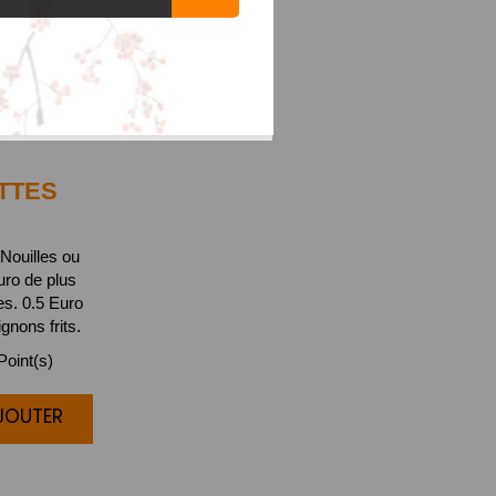
TTES
Nouilles ou
uro de plus
s. 0.5 Euro
gnons frits.
oint(s)
AJOUTER