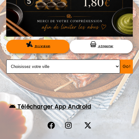
VOS AVIS
MENTIONS LÉGALES
C.G.V
RÉSERVATION
En Livraison
A Emporter
Go!
Télécharger App Android