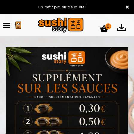
×
Un petit plaisir de la vie !
0
ACCUEIL
LA CARTE
VOTRE COMPTE
NOTRE RESTAURANT