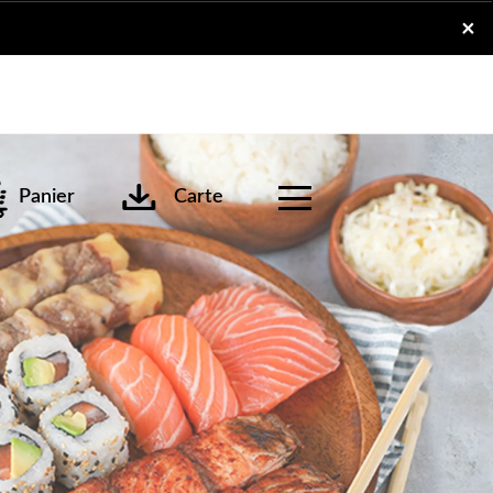
x
×
Panier
Carte