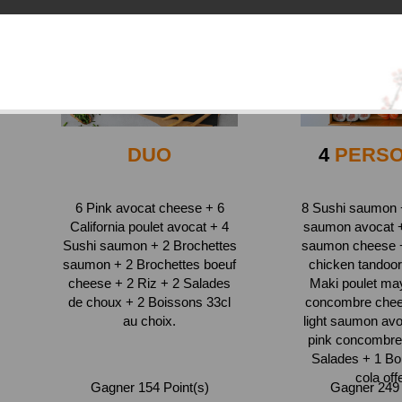
DUO
4
PERS
6 Pink avocat cheese + 6
8 Sushi saumon +
California poulet avocat + 4
saumon avocat + 
Sushi saumon + 2 Brochettes
saumon cheese + 
saumon + 2 Brochettes boeuf
chicken tandoor
cheese + 2 Riz + 2 Salades
Maki poulet ma
de choux + 2 Boissons 33cl
concombre chee
au choix.
light saumon avo
pink concombre
Salades + 1 Bou
cola off
Gagner 154 Point(s)
Gagner 249 