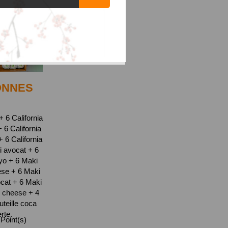
ONNES
 6 California
6 California
6 California
i avocat + 6
yo + 6 Maki
se + 6 Maki
cat + 6 Maki
 cheese + 4
teille coca
erte.
Point(s)