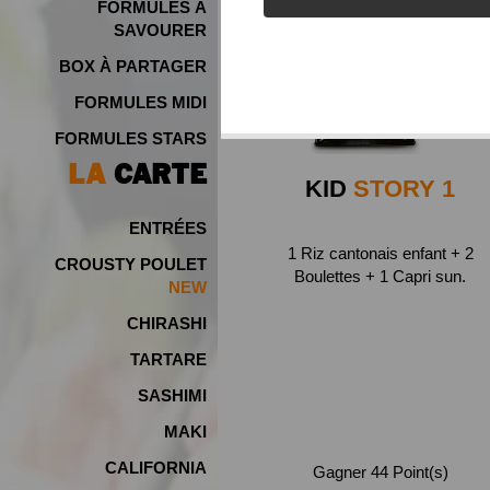
FORMULES À
SAVOURER
BOX À PARTAGER
FORMULES MIDI
FORMULES STARS
LA
CARTE
KID
STORY 1
ENTRÉES
1 Riz cantonais enfant + 2
CROUSTY POULET
Boulettes + 1 Capri sun.
NEW
CHIRASHI
TARTARE
SASHIMI
MAKI
CALIFORNIA
Gagner 44 Point(s)