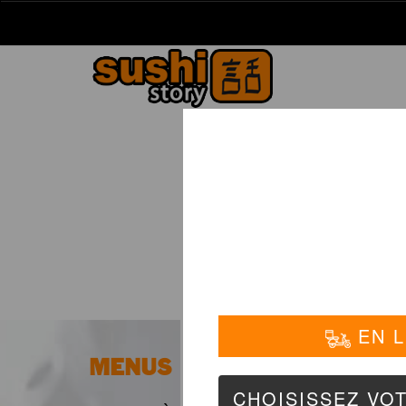
La Carte
01 6
MENUS